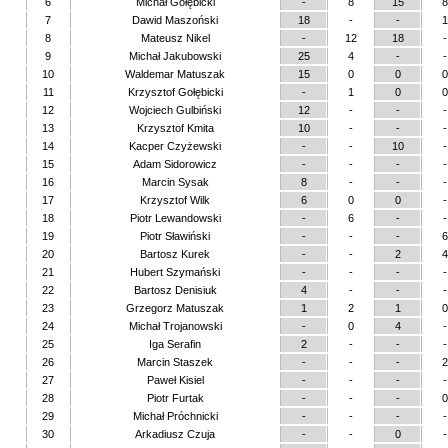
6
Michał Gołębicki
-
8
15
8
7
Dawid Maszoński
18
-
-
1
8
Mateusz Nikel
-
12
18
-
9
Michał Jakubowski
25
4
-
-
10
Waldemar Matuszak
15
0
0
0
11
Krzysztof Gołębicki
-
1
0
0
12
Wojciech Gulbiński
12
-
-
-
13
Krzysztof Kmita
10
-
-
-
14
Kacper Czyżewski
-
-
10
-
15
Adam Sidorowicz
-
-
-
-
16
Marcin Sysak
8
-
-
-
17
Krzysztof Wilk
6
0
0
-
18
Piotr Lewandowski
-
6
-
-
19
Piotr Sławiński
-
-
-
6
20
Bartosz Kurek
-
-
2
4
21
Hubert Szymański
-
-
-
-
22
Bartosz Denisiuk
4
-
-
-
23
Grzegorz Matuszak
1
2
1
0
24
Michał Trojanowski
-
0
4
-
25
Iga Serafin
2
-
-
-
26
Marcin Staszek
-
-
-
2
27
Paweł Kisiel
-
-
-
-
28
Piotr Furtak
-
-
-
0
29
Michał Próchnicki
-
-
-
-
30
Arkadiusz Czuja
-
-
0
-