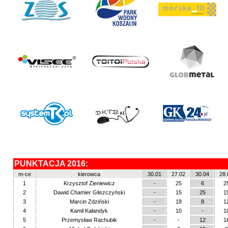
PUNKTACJA 2016:
m-ce
kierowca
30.01
27.02
30.04
28.
1
Krzysztof Zieniewicz
-
25
6
2
2
Dawid Chamier Gliszczyński
-
15
25
1
3
Marcin Zdziński
-
18
8
1
4
Kamil Kałandyk
-
10
-
1
5
Przemysław Rachubik
-
-
12
1