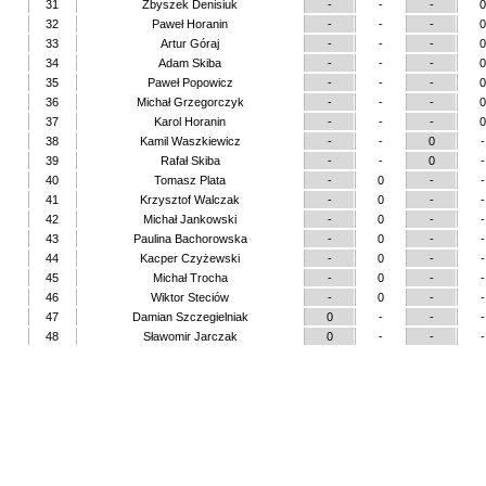
31
Zbyszek Denisiuk
-
-
-
0
32
Paweł Horanin
-
-
-
0
33
Artur Góraj
-
-
-
0
34
Adam Skiba
-
-
-
0
35
Paweł Popowicz
-
-
-
0
36
Michał Grzegorczyk
-
-
-
0
37
Karol Horanin
-
-
-
0
38
Kamil Waszkiewicz
-
-
0
-
39
Rafał Skiba
-
-
0
-
40
Tomasz Plata
-
0
-
-
41
Krzysztof Walczak
-
0
-
-
42
Michał Jankowski
-
0
-
-
43
Paulina Bachorowska
-
0
-
-
44
Kacper Czyżewski
-
0
-
-
45
Michał Trocha
-
0
-
-
46
Wiktor Steciów
-
0
-
-
47
Damian Szczegielniak
0
-
-
-
48
Sławomir Jarczak
0
-
-
-