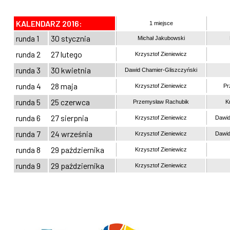
KALENDARZ 2016:
1 miejsce
runda 1
30 stycznia
Michał Jakubowski
runda 2
27 lutego
Krzysztof Zieniewicz
runda 3
30 kwietnia
Dawid Chamier-Gliszczyński
runda 4
28 maja
Krzysztof Zieniewicz
Pr
runda 5
25 czerwca
Przemysław Rachubik
K
runda 6
27 sierpnia
Krzysztof Zieniewicz
Dawid
runda 7
24 września
Krzysztof Zieniewicz
Dawid
runda 8
29 października
Krzysztof Zieniewicz
runda 9
29 października
Krzysztof Zieniewicz