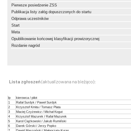
Pierwsze posiedzenie ZSS
Publikacja listy załóg dopuszczonych do startu
Odprawa uczestników
Start
Meta
Opublikowanie końcowej klasyfikacji prowizorycznej
Rozdanie nagród
Lista zgłoszeń
(aktualizowana na bieżąco):
lp
kierowca / pilot
1
Rafał Surdyk / Paweł Surdyk
2
Krzysztof Kmita / Tomasz Plata
3
Maciej Czyżewicz / Michał Kogut
4
Krzysztof Mazurek / Rafał Mazurek
5
Karol Ciążkowski / Jakub Rumiński
6
Darek Górski / Jerzy Popko
7
Dawid Maszoński / Małgorzata Kuras