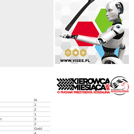
kl.
1
2
1
rt
3
2
Gość
4