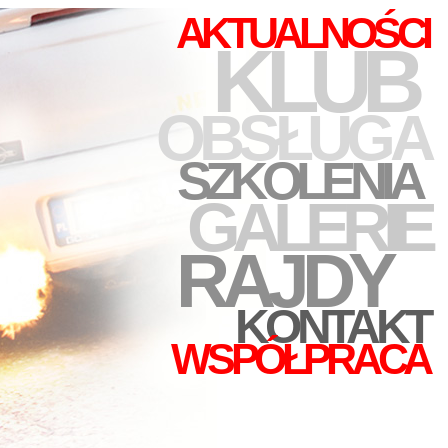
AKTUALNOŚCI
KLUB
OBSŁUGA
SZKOLENIA
GALERIE
RAJDY
KONTAKT
WSPÓŁPRACA