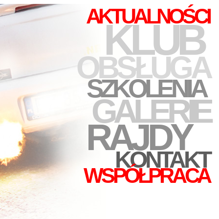
AKTUALNOŚCI
KLUB
OBSŁUGA
SZKOLENIA
GALERIE
RAJDY
KONTAKT
WSPÓŁPRACA