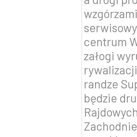
wzgórzami 
serwisowy
centrum W
załogi wyr
rywalizacj
randze Su
będzie dr
Rajdowych
Zachodnie