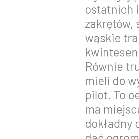
ostatnich 
zakrętów, 
wąskie tra
kwintesen
Równie tr
mieli do w
pilot. To o
ma miejsca
dokładny o
dać ogrom