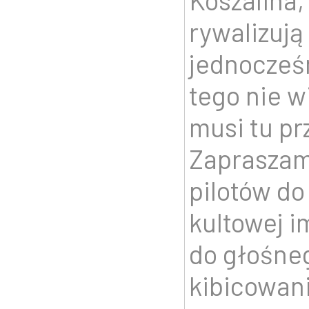
Koszalina,
rywalizują
jednocześn
tego nie w
musi tu pr
Zapraszam
pilotów do 
kultowej i
do głośne
kibicowan