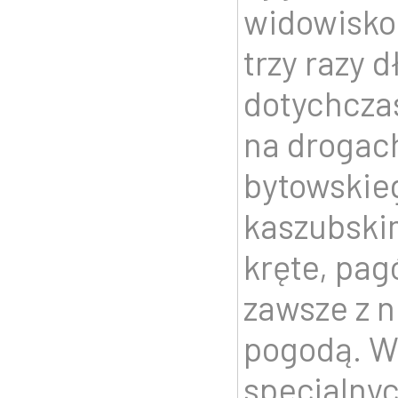
widowisko!
trzy razy d
dotychcza
na drogac
bytowskie
kaszubski
kręte, pag
zawsze z 
pogodą. W
specjalnyc