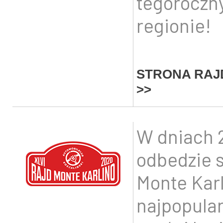
tegoroczn
regionie!
STRONA RAJ
>>
W dniach 2
odbedzie s
Monte Karl
najpopular