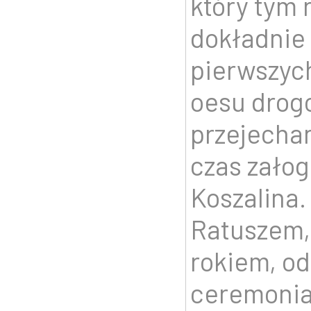
który tym 
dokładnie 
pierwszyc
oesu drog
przejecha
czas załog
Koszalina.
Ratuszem,
rokiem, od
ceremonia