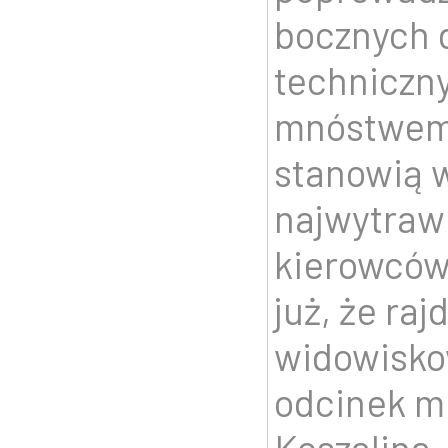
bocznych 
techniczny
mnóstwem
stanowią 
najwytraw
kierowców.
już, że ra
widowisko
odcinek m