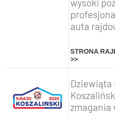
wysoki po
profesjon
auta rajdo
STRONA RAJ
>>
Dziewiąta 
Koszalińsk
zmagania 