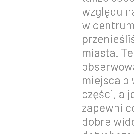
względu n
w centrum
przenieśli
miasta. Te
obserwowa
miejsca o 
części, a 
zapewni co
dobre wid