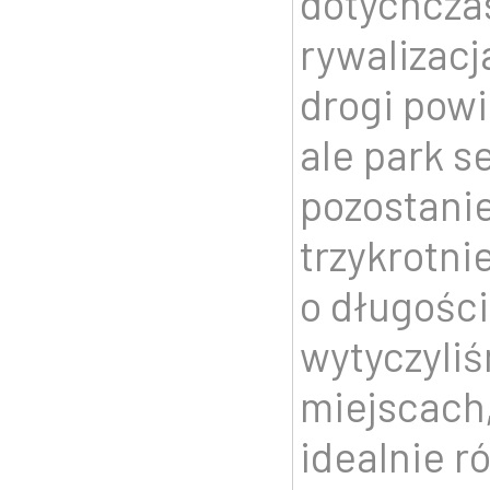
dotychczas
rywalizacj
drogi powi
ale park 
pozostani
trzykrotni
o długośc
wytyczyli
miejscach
idealnie r