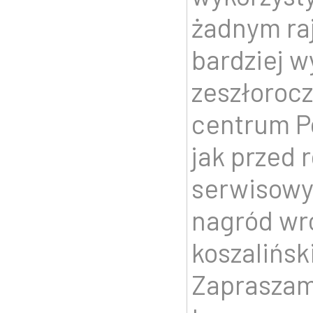
żadnym raj
bardziej 
zeszłoroc
centrum P
jak przed 
serwisowy,
nagród wr
koszalińsk
Zapraszam