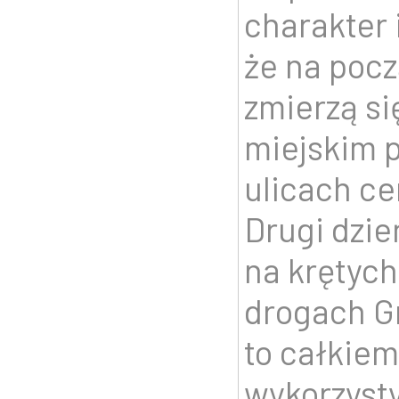
charakter 
że na pocz
zmierzą s
miejskim p
ulicach ce
Drugi dzień
na krętych
drogach G
to całkiem
wykorzyst