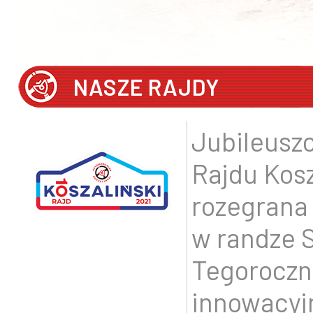
NASZE RAJDY
Jubileuszo
Rajdu Kos
rozegrana
w randze 
Tegoroczna
innowacyj