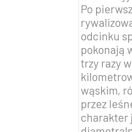
Po pierws
rywalizowa
odcinku sp
pokonają w
trzy razy 
kilometro
wąskim, r
przez leśn
charakter 
diametraln