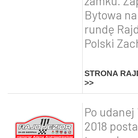
zamku. Za
Bytowa na
rundę Raj
Polski Zac
STRONA RAJ
>>
Po udanej 
2018 post