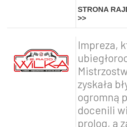
STRONA RAJ
>>
Impreza, k
ubiegłoro
Mistrzostw
zyskała bł
ogromną p
docenili w
prolog, a 