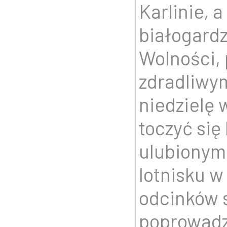
Karlinie, 
białogard
Wolności, 
zdradliwy
niedzielę 
toczyć się
ulubionym
lotnisku w
odcinków 
poprowadz