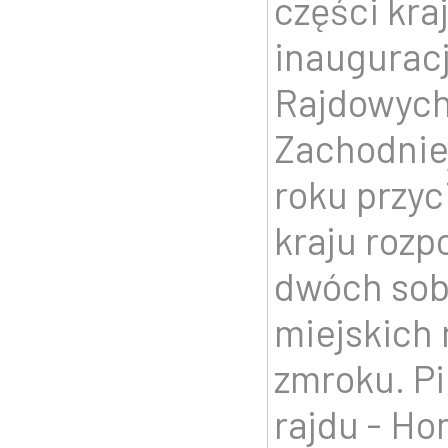
części kra
inaugurac
Rajdowych
Zachodniej
roku przyc
kraju rozp
dwóch sob
miejskich
zmroku. Pi
rajdu - Ho