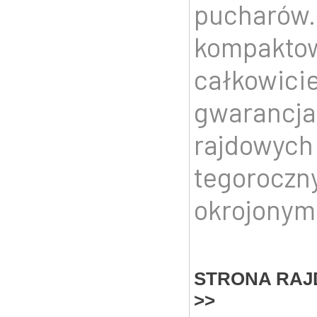
pucharów.
kompaktow
całkowicie
gwarancja
rajdowych
tegoroczn
okrojonym
STRONA RAJ
>>