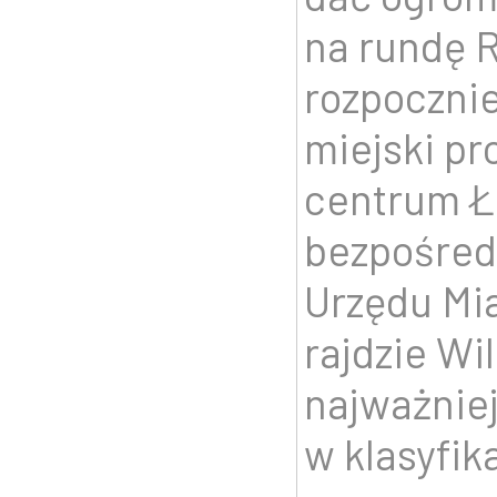
na rundę R
rozpoczni
miejski p
centrum Ł
bezpośred
Urzędu Mia
rajdzie Wi
najważniej
w klasyfik