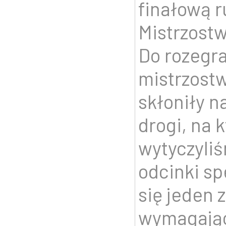
finałową 
Mistrzostw
Do rozegr
mistrzostw
skłoniły 
drogi, na 
wytyczyli
odcinki sp
się jeden z
wymagając