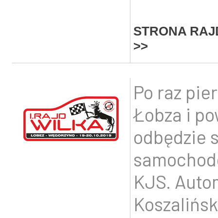
STRONA RAJ
>>
Po raz pie
Łobza i po
odbędzie s
samochodo
KJS. Auto
Koszalińsk