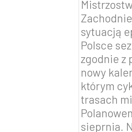
Mistrzostw
Zachodnie
sytuacją 
Polsce sez
zgodnie z 
nowy kalen
którym cyk
trasach m
Polanowem
sieprnia. 