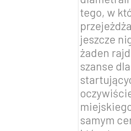
tego, w kt
przejeżdża
jeszcze ni
żaden rajd
szanse dla
startujący
oczywiści
miejskieg
samym cen