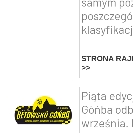
samym poz
poszczegól
klasyfikac
STRONA RAJ
>>
Piąta edyc
Gòńba odb
września.