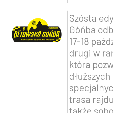
Szósta edy
Gòńba odb
17-18 paźd
drugi w r
która pozw
dłuższych
specjalnyc
trasa rajd
także sobo