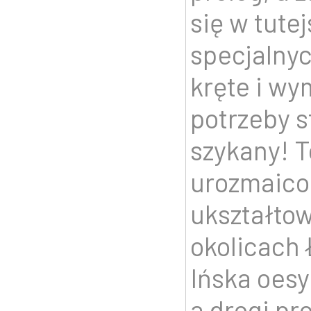
się w tute
specjalnyc
kręte i wy
potrzeby s
szykany! T
urozmaic
ukształto
okolicach 
Ińska oesy
a drogi pr