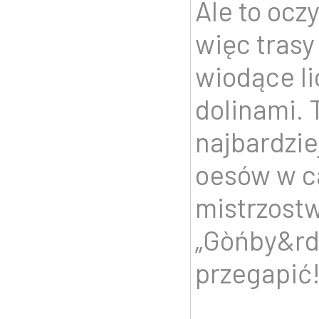
Ale to ocz
więc trasy
wiodące li
dolinami. 
najbardzi
oesów w c
mistrzost
„Gòńby&rd
przegapić