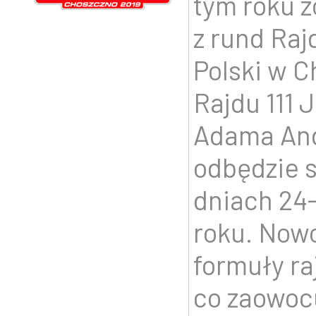
tym roku 
z rund Ra
Polski w C
Rajdu 111 
Adama And
odbędzie 
dniach 24-
roku. Now
formuły r
co zaowoc