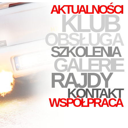
AKTUALNOŚCI
KLUB
OBSŁUGA
SZKOLENIA
GALERIE
RAJDY
KONTAKT
WSPÓŁPRACA