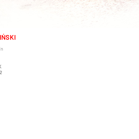
IŃSKI
in
K
2